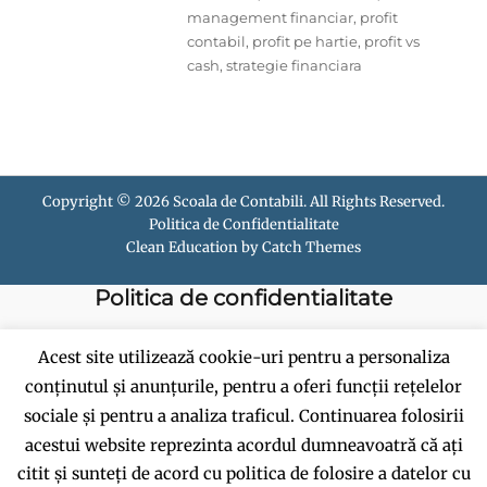
management financiar
,
profit
contabil
,
profit pe hartie
,
profit vs
cash
,
strategie financiara
Copyright © 2026
Scoala de Contabili
. All Rights Reserved.
Politica de Confidentialitate
Clean Education by
Catch Themes
Politica de confidentialitate
Politica de cookies
Acest site utilizează cookie-uri pentru a personaliza
conținutul și anunțurile, pentru a oferi funcții rețelelor
Termeni si conditii
sociale și pentru a analiza traficul. Continuarea folosirii
acestui website reprezinta acordul dumneavoatră că ați
citit și sunteți de acord cu politica de folosire a datelor cu