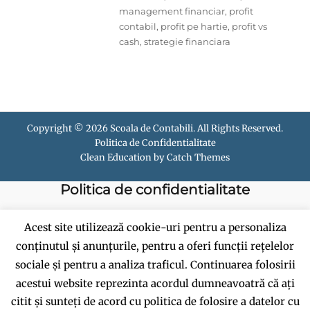
management financiar
,
profit
contabil
,
profit pe hartie
,
profit vs
cash
,
strategie financiara
Copyright © 2026
Scoala de Contabili
. All Rights Reserved.
Politica de Confidentialitate
Clean Education by
Catch Themes
Politica de confidentialitate
Politica de cookies
Acest site utilizează cookie-uri pentru a personaliza
conținutul și anunțurile, pentru a oferi funcții rețelelor
Termeni si conditii
sociale și pentru a analiza traficul. Continuarea folosirii
acestui website reprezinta acordul dumneavoatră că ați
citit și sunteți de acord cu politica de folosire a datelor cu