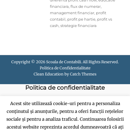
financiara
,
flux de numerar
,
management financiar
,
profit
contabil
,
profit pe hartie
,
profit vs
cash
,
strategie financiara
Copyright © 2026
Scoala de Contabili
. All Rights Reserved.
Politica de Confidentialitate
Clean Education by
Catch Themes
Politica de confidentialitate
Politica de cookies
Acest site utilizează cookie-uri pentru a personaliza
conținutul și anunțurile, pentru a oferi funcții rețelelor
Termeni si conditii
sociale și pentru a analiza traficul. Continuarea folosirii
acestui website reprezinta acordul dumneavoatră că ați