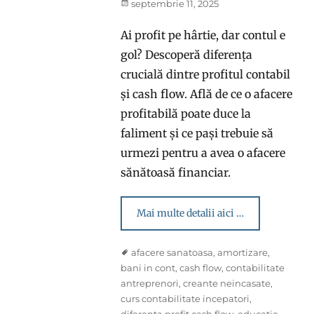
Posted
septembrie 11, 2025
on
Ai profit pe hârtie, dar contul e
gol? Descoperă diferența
crucială dintre profitul contabil
și cash flow. Află de ce o afacere
profitabilă poate duce la
faliment și ce pași trebuie să
urmezi pentru a avea o afacere
sănătoasă financiar.
Mai multe detalii aici …
Tags
afacere sanatoasa
,
amortizare
,
bani in cont
,
cash flow
,
contabilitate
antreprenori
,
creante neincasate
,
curs contabilitate incepatori
,
diferenta profit cash flow
,
educatie