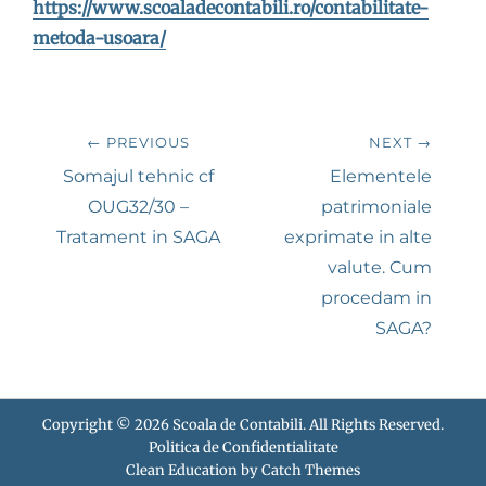
https://www.scoaladecontabili.ro/contabilitate-
metoda-usoara/
Navigare
← PREVIOUS
NEXT →
în
Previous
Next
Somajul tehnic cf
Elementele
post:
post:
OUG32/30 –
patrimoniale
articole
Tratament in SAGA
exprimate in alte
valute. Cum
procedam in
SAGA?
Copyright © 2026
Scoala de Contabili
. All Rights Reserved.
Politica de Confidentialitate
Clean Education by
Catch Themes