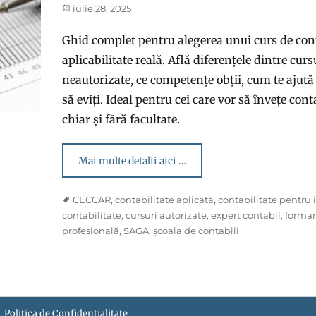
Posted
iulie 28, 2025
on
Ghid complet pentru alegerea unui curs de cont
aplicabilitate reală. Află diferențele dintre curs
neautorizate, ce competențe obții, cum te ajută 
să eviți. Ideal pentru cei care vor să învețe cont
chiar și fără facultate.
Mai multe detalii aici …
Tags
CECCAR
,
contabilitate aplicată
,
contabilitate pentru 
contabilitate
,
cursuri autorizate
,
expert contabil
,
formar
profesională
,
SAGA
,
școala de contabili
.
Politica de Confidentialitate