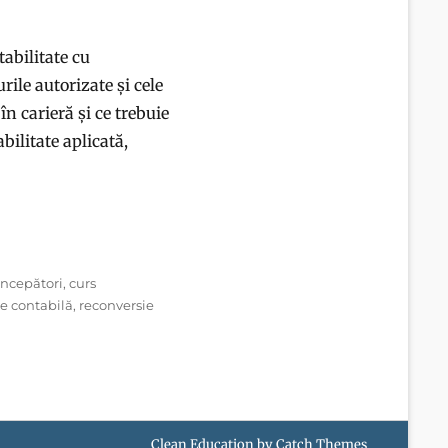
abilitate cu
urile autorizate și cele
în carieră și ce trebuie
abilitate aplicată,
începători
,
curs
e contabilă
,
reconversie
Clean Education by
Catch Themes