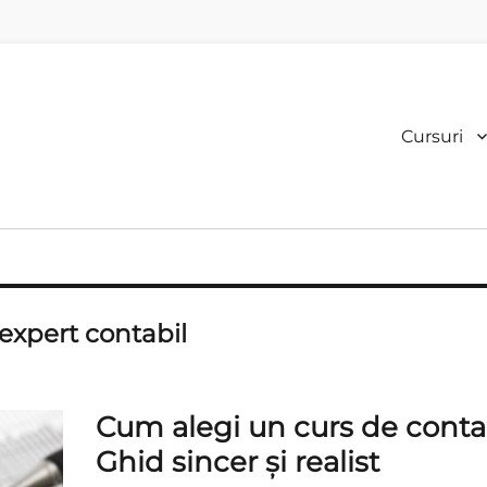
Primary
Cursuri
menu
expert contabil
Cum alegi un curs de contab
Ghid sincer și realist